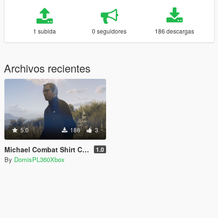
1 subida
0 seguidores
186 descargas
Archivos recientes
5.0
186
3
Michael Combat Shirt Camo Retexture
1.0
By
DomisPL360Xbox