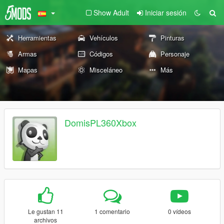
Show Adult
Iniciar sesión
Herramientas
Vehículos
Pinturas
Armas
Códigos
Personaje
Mapas
Misceláneo
Más
DomisPL360Xbox
Le gustan 11
1 comentario
0 vídeos
archivos