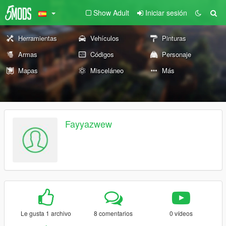
Show Adult
Iniciar sesión
Herramientas
Vehículos
Pinturas
Armas
Códigos
Personaje
Mapas
Misceláneo
Más
Fayyazwew
Le gusta 1 archivo
8 comentarios
0 vídeos