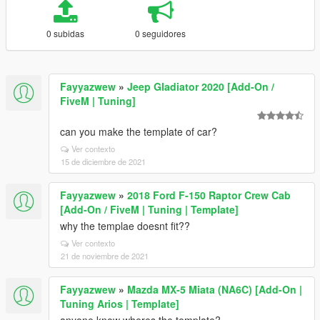
0 subidas
0 seguidores
Fayyazwew
»
Jeep Gladiator 2020 [Add-On /
FiveM | Tuning]
can you make the template of car?
Ver contexto
15 de diciembre de 2021
Fayyazwew
»
2018 Ford F-150 Raptor Crew Cab
[Add-On / FiveM | Tuning | Template]
why the templae doesnt fit??
Ver contexto
21 de noviembre de 2021
Fayyazwew
»
Mazda MX-5 Miata (NA6C) [Add-On |
Tuning Arios | Template]