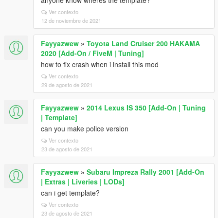
anyone know wheres the template?
Ver contexto
12 de noviembre de 2021
Fayyazwew
»
Toyota Land Cruiser 200 HAKAMA
2020 [Add-On / FiveM | Tuning]
how to fix crash when i install this mod
Ver contexto
29 de agosto de 2021
Fayyazwew
»
2014 Lexus IS 350 [Add-On | Tuning
| Template]
can you make police version
Ver contexto
23 de agosto de 2021
Fayyazwew
»
Subaru Impreza Rally 2001 [Add-On
| Extras | Liveries | LODs]
can i get template?
Ver contexto
23 de agosto de 2021