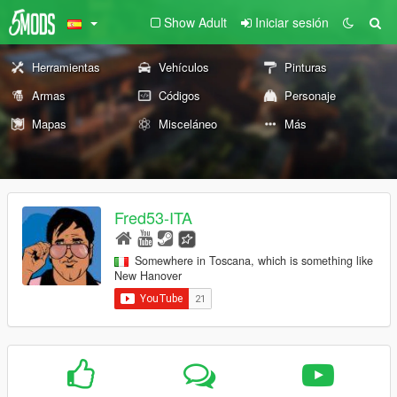
Show Adult
Iniciar sesión
Herramientas
Vehículos
Pinturas
Armas
Códigos
Personaje
Mapas
Misceláneo
Más
Fred53-ITA
Somewhere in Toscana, which is something like
New Hanover