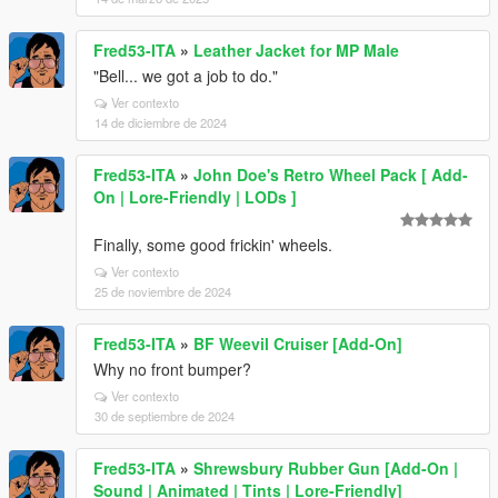
Fred53-ITA
»
Leather Jacket for MP Male
"Bell... we got a job to do."
Ver contexto
14 de diciembre de 2024
Fred53-ITA
»
John Doe's Retro Wheel Pack [ Add-
On | Lore-Friendly | LODs ]
Finally, some good frickin' wheels.
Ver contexto
25 de noviembre de 2024
Fred53-ITA
»
BF Weevil Cruiser [Add-On]
Why no front bumper?
Ver contexto
30 de septiembre de 2024
Fred53-ITA
»
Shrewsbury Rubber Gun [Add-On |
Sound | Animated | Tints | Lore-Friendly]