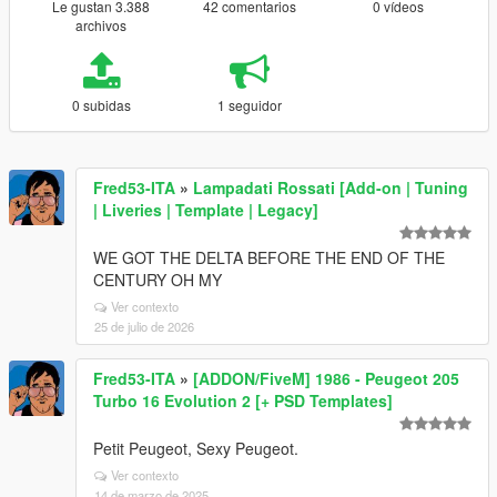
Le gustan 3.388
42 comentarios
0 vídeos
archivos
0 subidas
1 seguidor
Fred53-ITA
»
Lampadati Rossati [Add-on | Tuning
| Liveries | Template | Legacy]
WE GOT THE DELTA BEFORE THE END OF THE
CENTURY OH MY
Ver contexto
25 de julio de 2026
Fred53-ITA
»
[ADDON/FiveM] 1986 - Peugeot 205
Turbo 16 Evolution 2 [+ PSD Templates]
Petit Peugeot, Sexy Peugeot.
Ver contexto
14 de marzo de 2025