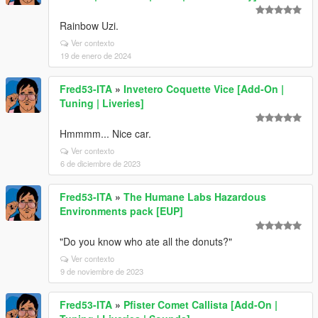
Rainbow Uzi.
Ver contexto
19 de enero de 2024
Fred53-ITA
»
Invetero Coquette Vice [Add-On |
Tuning | Liveries]
Hmmmm... Nice car.
Ver contexto
6 de diciembre de 2023
Fred53-ITA
»
The Humane Labs Hazardous
Environments pack [EUP]
"Do you know who ate all the donuts?"
Ver contexto
9 de noviembre de 2023
Fred53-ITA
»
Pfister Comet Callista [Add-On |