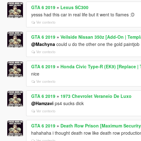
GTA 6 2019
»
Lexus SC300
yesss had this car in real life but it went to flames :D
Ver contexto
GTA 6 2019
»
Veilside Nissan 350z [Add-On | Templa
@Machyna
could u do the other one the gold paintjob
Ver contexto
GTA 6 2019
»
Honda Civic Type-R (EK9) [Replace | 
nice
Ver contexto
GTA 6 2019
»
1973 Chevrolet Veraneio De Luxo
@Hamzavi
ps4 sucks dick
Ver contexto
GTA 6 2019
»
Death Row Prison [Maximum Security
hahahaha i thought death row like death row production
Ver contexto