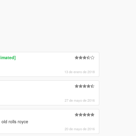
imated]
13 de enero de 2018
27 de mayo de 2016
 old rolls royce
20 de mayo de 2016