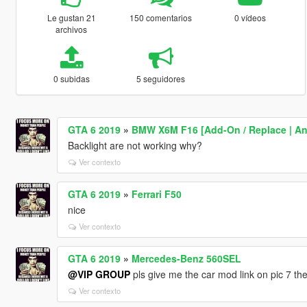
Le gustan 21
150 comentarios
0 vídeos
archivos
0 subidas
5 seguidores
GTA 6 2019
»
BMW X6M F16 [Add-On / Replace | An
Backlight are not working why?
Ver contexto
GTA 6 2019
»
Ferrari F50
nice
Ver contexto
GTA 6 2019
»
Mercedes-Benz 560SEL
@VIP GROUP
pls give me the car mod link on pic 7 the
Ver contexto