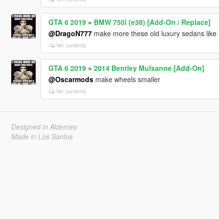
GTA 6 2019
»
BMW 750i (e38) [Add-On / Replace]
@DragoN777
make more these old luxury sedans like r
Ver contexto
GTA 6 2019
»
2014 Bentley Mulsanne [Add-On]
@Oscarmods
make wheels smaller
Ver contexto
Designed in Alderney
Made in Los Santos