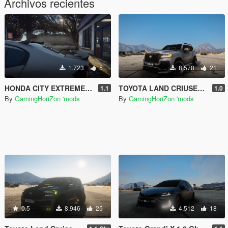
Archivos recientes
1.723
5
8.578
21
HONDA CITY EXTREMELY MODIFED [ADD-ON] [EXTRAS]
TOYOTA LAND CRIUSER LC300 MODIFIED [OIV] [Add-on]
1.1
1.0
By
GamingHoriZon 'mods
By
GamingHoriZon 'mods
0.5
8.946
25
4.512
18