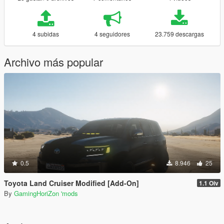
4 subidas
4 seguidores
23.759 descargas
Archivo más popular
0.5
8.946
25
Toyota Land Cruiser Modified [Add-On]
1.1 Oiv
By
GamingHoriZon 'mods