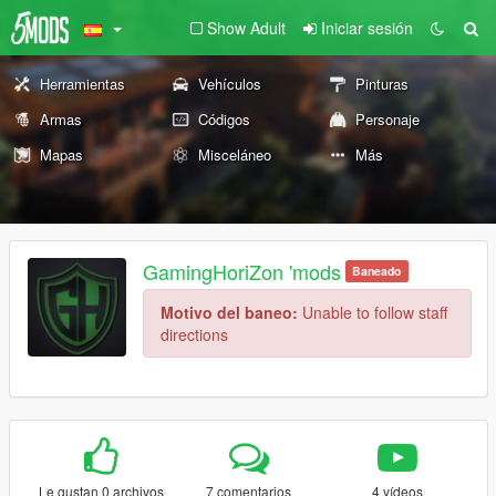
Show Adult
Iniciar sesión
Herramientas
Vehículos
Pinturas
Armas
Códigos
Personaje
Mapas
Misceláneo
Más
GamingHoriZon 'mods
Baneado
Motivo del baneo:
Unable to follow staff
directions
Le gustan 0 archivos
7 comentarios
4 vídeos