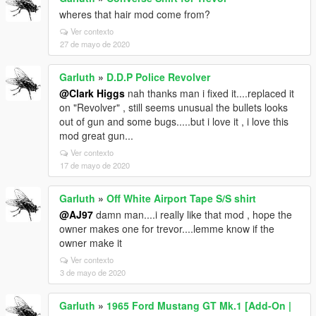
wheres that hair mod come from?
Ver contexto
27 de mayo de 2020
Garluth
»
D.D.P Police Revolver
@Clark Higgs
nah thanks man i fixed it....replaced it
on "Revolver" , still seems unusual the bullets looks
out of gun and some bugs.....but i love it , i love this
mod great gun...
Ver contexto
17 de mayo de 2020
Garluth
»
Off White Airport Tape S/S shirt
@AJ97
damn man....i really like that mod , hope the
owner makes one for trevor....lemme know if the
owner make it
Ver contexto
3 de mayo de 2020
Garluth
»
1965 Ford Mustang GT Mk.1 [Add-On |