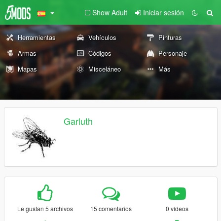
Show Adult
Iniciar sesión
Herramientas
Vehículos
Pinturas
Armas
Códigos
Personaje
Mapas
Misceláneo
Más
Garluth
Le gustan 5 archivos
15 comentarios
0 vídeos