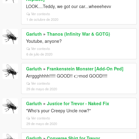
LOOK....Teddy, we got our car...wheeehevv
Ver contexto
1 de octubre de 2020
Garluth
»
Thanos (Infinity War & GOTG)
Youtube, anyone?
Ver contexto
6 de julio de 2020
Garluth
»
Frankenstein Monster [Add-On Ped]
Arrggghhhh!!!!! GOOD!! 👉mod GOOD!!!!
Ver contexto
29 de mayo de 2020
Garluth
»
Justice for Trevor - Naked Fix
"Who's your Creepy Uncle now?"
Ver contexto
29 de mayo de 2020
Garluth
»
Converse Shirt for Trevor