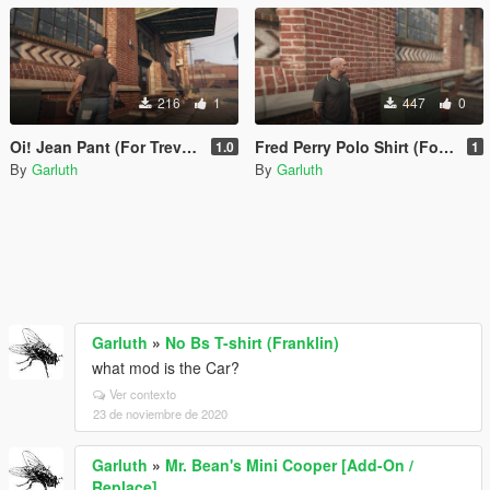
216
1
447
0
Oi! Jean Pant (For Trevor)
Fred Perry Polo Shirt (For Trevor)
1.0
1
By
Garluth
By
Garluth
Garluth
»
No Bs T-shirt (Franklin)
what mod is the Car?
Ver contexto
23 de noviembre de 2020
Garluth
»
Mr. Bean's Mini Cooper [Add-On /
Replace]