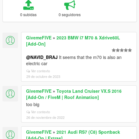
0 subidas
0 seguidores
GivemeFIVE
»
2023 BMW i7 M70 & Xdrive60L
[Add-On]
@NAVID_BRAJ
It seems that the m70 is also an
electric car
Ver contexto
29 de octubre de 2023
GivemeFIVE
»
Toyota Land Cruiser VX.S 2016
[Add-On / FiveM | Roof Animation]
too big
Ver contexto
26 de noviembre de 2022
GivemeFIVE
»
2021 Audi RS7 (C8) Sportback
[Add-On | Extras]