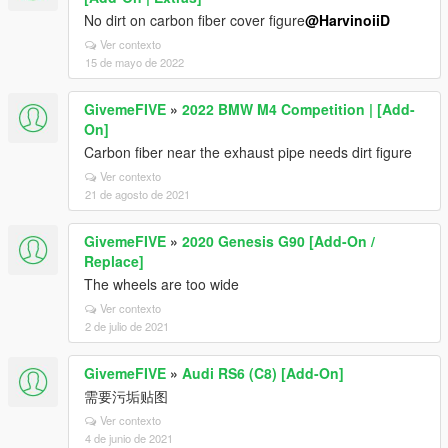
No dirt on carbon fiber cover figure
@HarvinoiiD
Ver contexto
15 de mayo de 2022
GivemeFIVE
»
2022 BMW M4 Competition | [Add-
On]
Carbon fiber near the exhaust pipe needs dirt figure
Ver contexto
21 de agosto de 2021
GivemeFIVE
»
2020 Genesis G90 [Add-On /
Replace]
The wheels are too wide
Ver contexto
2 de julio de 2021
GivemeFIVE
»
Audi RS6 (C8) [Add-On]
需要污垢贴图
Ver contexto
4 de junio de 2021