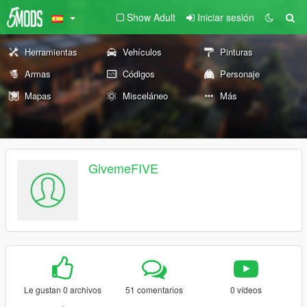
Show Adult
Iniciar sesión
Herramientas
Vehículos
Pinturas
Armas
Códigos
Personaje
Mapas
Misceláneo
Más
GivemeFIVE
Le gustan 0 archivos
51 comentarios
0 vídeos