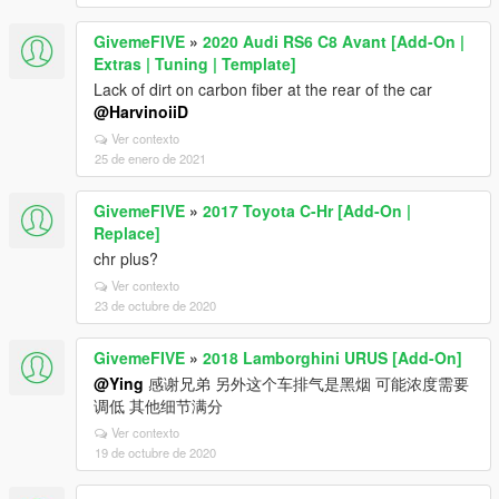
GivemeFIVE
»
2020 Audi RS6 C8 Avant [Add-On |
Extras | Tuning | Template]
Lack of dirt on carbon fiber at the rear of the car
@HarvinoiiD
Ver contexto
25 de enero de 2021
GivemeFIVE
»
2017 Toyota C-Hr [Add-On |
Replace]
chr plus?
Ver contexto
23 de octubre de 2020
GivemeFIVE
»
2018 Lamborghini URUS [Add-On]
@Ying
感谢兄弟 另外这个车排气是黑烟 可能浓度需要
调低 其他细节满分
Ver contexto
19 de octubre de 2020