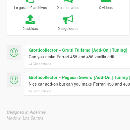
Le gustan 0 archivos
2 comentarios
0 vídeos
0 subidas
0 seguidores
Grotticollector
»
Grotti Turismo [Add-On | Tuning]
Can you make Ferrari 458 and 488 vanilla edit
Ver contexto
Grotticollector
»
Pegassi Severo [Add-On | Tuning |
Nice car add-on but can you make Ferrari 458 and 488 
Ver contexto
Designed in Alderney
Made in Los Santos