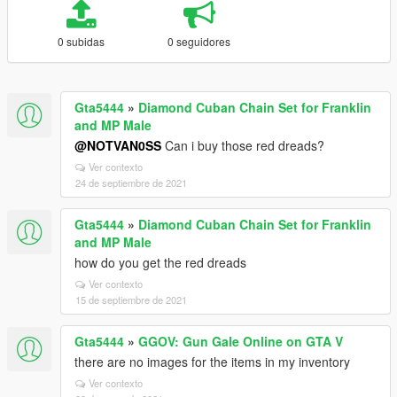
0 subidas
0 seguidores
Gta5444
»
Diamond Cuban Chain Set for Franklin
and MP Male
@NOTVAN0SS
Can i buy those red dreads?
Ver contexto
24 de septiembre de 2021
Gta5444
»
Diamond Cuban Chain Set for Franklin
and MP Male
how do you get the red dreads
Ver contexto
15 de septiembre de 2021
Gta5444
»
GGOV: Gun Gale Online on GTA V
there are no images for the items in my inventory
Ver contexto