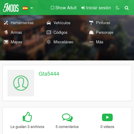
Show Adult
Iniciar sesión
Herramientas
Vehículos
Pinturas
Armas
Códigos
Personaje
Mapas
Misceláneo
Más
Gta5444
Le gustan 3 archivos
5 comentarios
0 vídeos