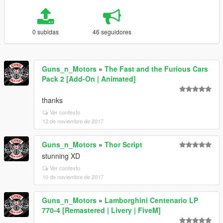
0 subidas
46 seguidores
Guns_n_Motors
»
The Fast and the Furious Cars
Pack 2 [Add-On | Animated]
thanks
Ver contexto
12 de noviembre de 2017
Guns_n_Motors
»
Thor Script
stunning XD
Ver contexto
10 de noviembre de 2017
Guns_n_Motors
»
Lamborghini Centenario LP
770-4 [Remastered | Livery | FiveM]