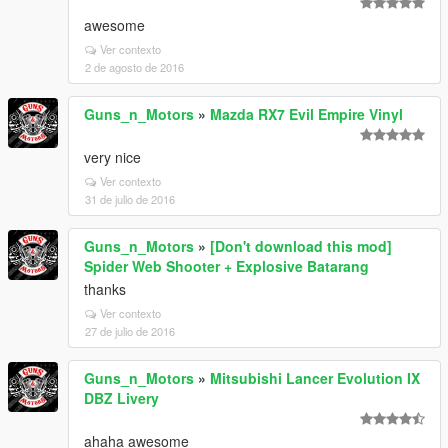
awesome
Ver contexto
2 de agosto de 2016
Guns_n_Motors
»
Mazda RX7 Evil Empire Vinyl
very nice
Ver contexto
31 de julio de 2016
Guns_n_Motors
»
[Don't download this mod]
Spider Web Shooter + Explosive Batarang
thanks
Ver contexto
27 de julio de 2016
Guns_n_Motors
»
Mitsubishi Lancer Evolution IX
DBZ Livery
ahaha awesome