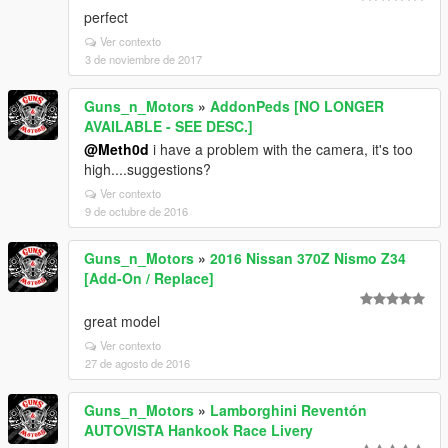
perfect
Ver contexto
3 de noviembre de 2017
Guns_n_Motors
»
AddonPeds [NO LONGER
AVAILABLE - SEE DESC.]
@Meth0d
i have a problem with the camera, it's too
high....suggestions?
Ver contexto
9 de octubre de 2016
Guns_n_Motors
»
2016 Nissan 370Z Nismo Z34
[Add-On / Replace]
great model
Ver contexto
27 de agosto de 2016
Guns_n_Motors
»
Lamborghini Reventón
AUTOVISTA Hankook Race Livery