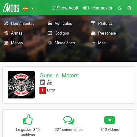
Show Adult
Iniciar sesión
Herramientas
Vehículos
Pinturas
Armas
Códigos
Personaje
Mapas
Misceláneo
Más
Guns_n_Motors
Le gustan 349
227 comentarios
312 vídeos
archivos