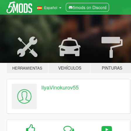
5mods on Discord
Español
VEHÍCULOS
PINTURAS
HERRAMIENTAS
IlyaVinokurov55