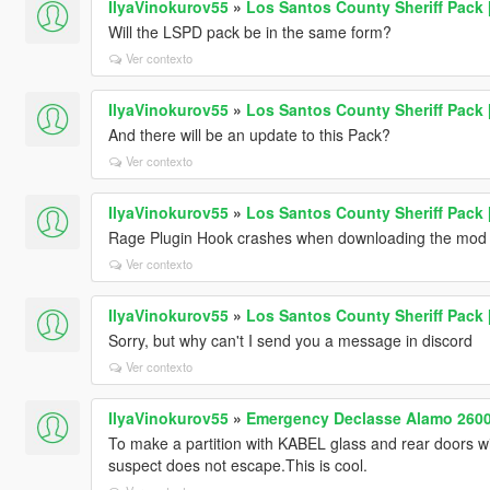
IlyaVinokurov55
»
Los Santos County Sheriff Pack
Will the LSPD pack be in the same form?
Ver contexto
IlyaVinokurov55
»
Los Santos County Sheriff Pack
And there will be an update to this Pack?
Ver contexto
IlyaVinokurov55
»
Los Santos County Sheriff Pack
Rage Plugin Hook crashes when downloading the mod
Ver contexto
IlyaVinokurov55
»
Los Santos County Sheriff Pack
Sorry, but why can't I send you a message in discord
Ver contexto
IlyaVinokurov55
»
Emergency Declasse Alamo 260
To make a partition with KABEL glass and rear doors wit
suspect does not escape.This is cool.