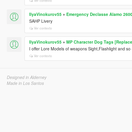
Ver contexto
IlyaVinokurov55
»
Emergency Declasse Alamo 260
SAHP Livery
Ver contexto
IlyaVinokurov55
»
MP Character Dog Tags [Replace
I offer Lore Models of weapons Sight,Flashlight and so 
Ver contexto
Designed in Alderney
Made in Los Santos