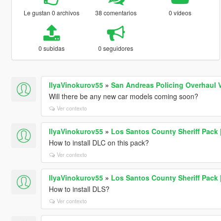
Le gustan 0 archivos
38 comentarios
0 vídeos
0 subidas
0 seguidores
IlyaVinokurov55
»
San Andreas Policing Overhaul 
Will there be any new car models coming soon?
Ver contexto
IlyaVinokurov55
»
Los Santos County Sheriff Pack
How to install DLC on this pack?
Ver contexto
IlyaVinokurov55
»
Los Santos County Sheriff Pack
How to install DLS?
Ver contexto