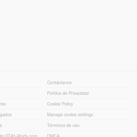
Contáctanos
Política de Privacidad
res
Cookie Policy
rgados
Manage cookie settings
s
Términos de uso
s de GTA5-Mods.com
DMCA