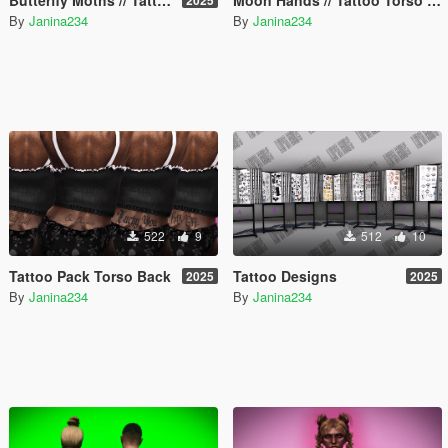
By
Janina234
By
Janina234
522
9
512
10
Tattoo Pack Torso Back
Tattoo Designs
2025
2025
By
Janina234
By
Janina234