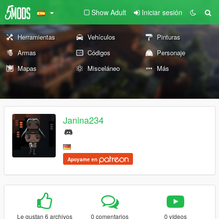
Show Adult
Iniciar sesión
Herramientas
Vehículos
Pinturas
Armas
Códigos
Personaje
Mapas
Misceláneo
Más
Janina234
Apoyame en
Le gustan 6 archivos
0 comentarios
0 vídeos