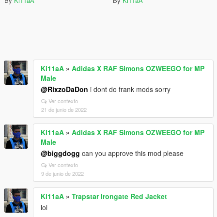
By
Ki11aA
By
Ki11aA
Ki11aA
»
Adidas X RAF Simons OZWEEGO for MP
Male
@RixzoDaDon
i dont do frank mods sorry
Ver contexto
21 de junio de 2022
Ki11aA
»
Adidas X RAF Simons OZWEEGO for MP
Male
@biggdogg
can you approve this mod please
Ver contexto
9 de junio de 2022
Ki11aA
»
Trapstar Irongate Red Jacket
lol