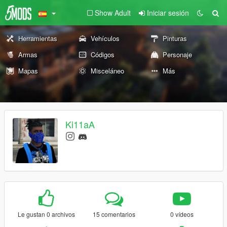
Show Adult
Iniciar sesión
Herramientas
Vehículos
Pinturas
Armas
Códigos
Personaje
Mapas
Misceláneo
Más
Ki11aA
Le gustan 0 archivos
15 comentarios
0 vídeos