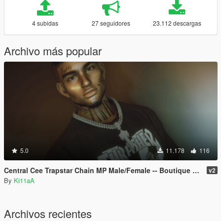
4 subidas
27 seguidores
23.112 descargas
Archivo más popular
5.0
11.178
116
Central Cee Trapstar Chain MP Male/Female -- Boutique Mods
v2
By
Ki11aA
Archivos recientes