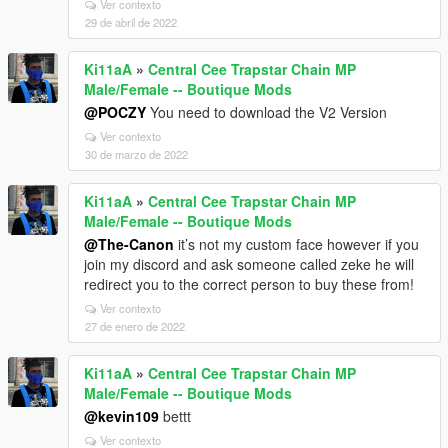
Ver contexto
29 de abril de 2022
Ki11aA
»
Central Cee Trapstar Chain MP
Male/Female -- Boutique Mods
@POCZY
You need to download the V2 Version
Ver contexto
30 de marzo de 2022
Ki11aA
»
Central Cee Trapstar Chain MP
Male/Female -- Boutique Mods
@The-Canon
it’s not my custom face however if you
join my discord and ask someone called zeke he will
redirect you to the correct person to buy these from!
Ver contexto
27 de enero de 2022
Ki11aA
»
Central Cee Trapstar Chain MP
Male/Female -- Boutique Mods
@kevin109
bettt
Ver contexto