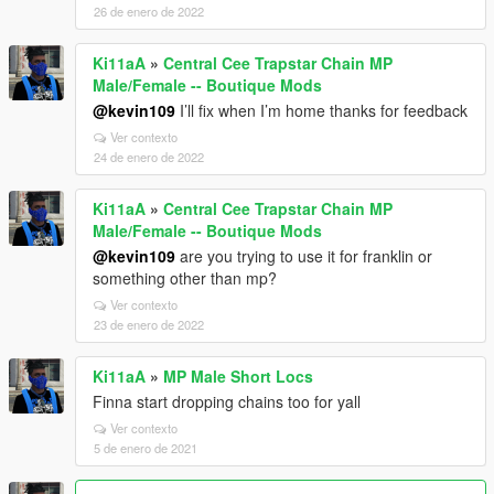
26 de enero de 2022
Ki11aA
»
Central Cee Trapstar Chain MP
Male/Female -- Boutique Mods
@kevin109
I’ll fix when I’m home thanks for feedback
Ver contexto
24 de enero de 2022
Ki11aA
»
Central Cee Trapstar Chain MP
Male/Female -- Boutique Mods
@kevin109
are you trying to use it for franklin or
something other than mp?
Ver contexto
23 de enero de 2022
Ki11aA
»
MP Male Short Locs
Finna start dropping chains too for yall
Ver contexto
5 de enero de 2021