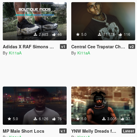
2.803
46
5.0
11.178
116
Adidas X RAF Simons OZWEEGO for MP Male
Central Cee Trapstar Chain MP Male/Female -- Boutique Mods
v1
v2
By
Ki11aA
By
Ki11aA
5.0
6.126
76
5.0
3.005
37
MP Male Short Locs
YNW Melly Dreads for MP Male
v.1
Latest