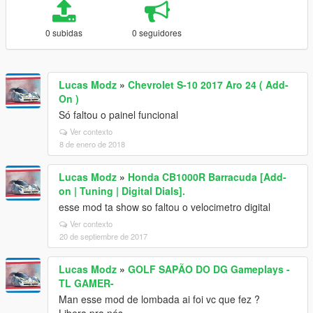
0 subidas
0 seguidores
Lucas Modz
»
Chevrolet S-10 2017 Aro 24 ( Add-
On )
Só faltou o painel funcional
Ver contexto
8 de enero de 2018
Lucas Modz
»
Honda CB1000R Barracuda [Add-
on | Tuning | Digital Dials].
esse mod ta show so faltou o velocimetro digital
Ver contexto
20 de septiembre de 2017
Lucas Modz
»
GOLF SAPÃO DO DG Gameplays -
TL GAMER-
Man esse mod de lombada ai foi vc que fez ?