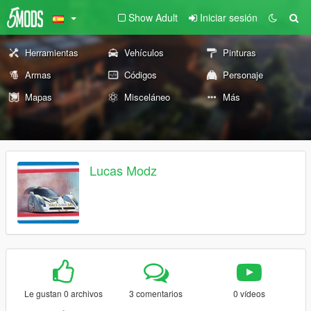
Show Adult
Iniciar sesión
Herramientas
Vehículos
Pinturas
Armas
Códigos
Personaje
Mapas
Misceláneo
Más
Lucas Modz
Le gustan 0 archivos
3 comentarios
0 vídeos