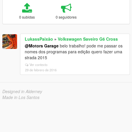
0 subidas
0 seguidores
LukassPaixão
»
Volkswagen Saveiro G6 Cross
@Motors Garage
belo trabalho! pode me passar os
nomes dos programas para edição quero fazer uma
strada 2015
Ver contexto
29 de febrero de 2016
Designed in Alderney
Made in Los Santos