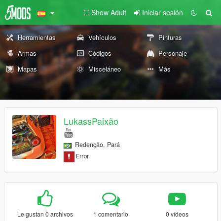
Show Adult
Iniciar sesión
Herramientas
Vehículos
Pinturas
Armas
Códigos
Personaje
Mapas
Misceláneo
Más
LukassPaixão
Redenção, Pará
Le gustan 0 archivos
1 comentario
0 vídeos