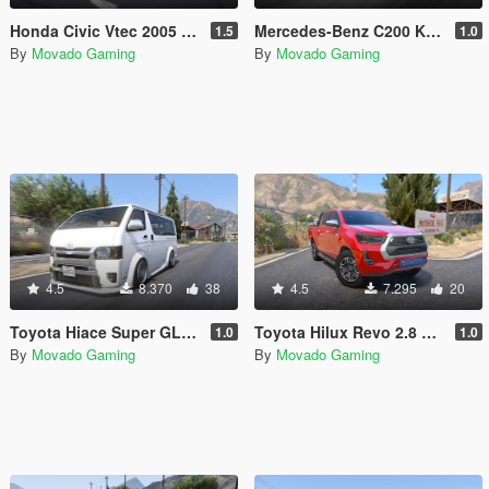
Honda Civic Vtec 2005 [Add-On / OIV ]
Mercedes-Benz C200 Kompressor 2012 [Add-on | VehFuncsV | Tuning]
1.5
1.0
By
Movado Gaming
By
Movado Gaming
4.5
8.370
38
4.5
7.295
20
Toyota Hiace Super GL GR Sport [Add-On]
Toyota Hilux Revo 2.8 Cruisetronic [Add-On]
1.0
1.0
By
Movado Gaming
By
Movado Gaming