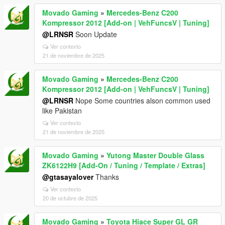
Movado Gaming
»
Mercedes-Benz C200
Kompressor 2012 [Add-on | VehFuncsV | Tuning]
@LRNSR
Soon Update
Ver contexto
21 de noviembre de 2025
Movado Gaming
»
Mercedes-Benz C200
Kompressor 2012 [Add-on | VehFuncsV | Tuning]
@LRNSR
Nope Some countries alson common used
like Pakistan
Ver contexto
21 de noviembre de 2025
Movado Gaming
»
Yutong Master Double Glass
ZK6122H9 [Add-On / Tuning / Template / Extras]
@gtasayalover
Thanks
Ver contexto
20 de octubre de 2025
Movado Gaming
»
Toyota Hiace Super GL GR