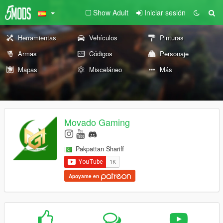
Show Adult
Iniciar sesión
Herramientas
Vehículos
Pinturas
Armas
Códigos
Personaje
Mapas
Misceláneo
Más
Movado Gaming
Pakpattan Shariff
Apoyame en