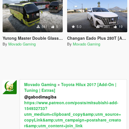
541
5
5.0
1.381
19
Yutong Master Double Glass ZK6122H9 Liveries
Changan Eado Plus 280T [Add-On]
By
Movado Gaming
By
Movado Gaming
Movado Gaming
»
Toyota Hilux 2017 [Add-On |
Tuning | Extras]
@gabodimagiba
https://www.patreon.com/posts/mitsubishi-add-
154932733?
utm_medium=clipboard_copy&amp;utm_source=
copyLink&amp;utm_campaign=postshare_creato
r&amp;utm_content=join_link