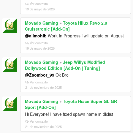
Ver contexto
19 de mayo de 2026
Movado Gaming
»
Toyota Hilux Revo 2.8
Cruisetronic [Add-On]
@alimohib
Work In Progress i will update on August
Ver contexto
19 de mayo de 2026
Movado Gaming
»
Jeep Willys Modified
Bollywood Edition [Add-On | Tuning]
@Zsombor_99
Ok Bro
Ver contexto
21 de noviembre de 2025
Movado Gaming
»
Toyota Hiace Super GL GR
Sport [Add-On]
Hi Everyone! I have fixed spawn name in dlclist
Ver contexto
21 de noviembre de 2025