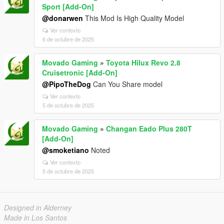
Sport [Add-On]
@donarwen
This Mod Is High Quality Model
Ver contexto
6 de octubre de 2025
Movado Gaming
»
Toyota Hilux Revo 2.8
Cruisetronic [Add-On]
@PipoTheDog
Can You Share model
Ver contexto
5 de octubre de 2025
Movado Gaming
»
Changan Eado Plus 280T
[Add-On]
@smoketiano
Noted
Ver contexto
5 de octubre de 2025
Designed in Alderney
Made in Los Santos