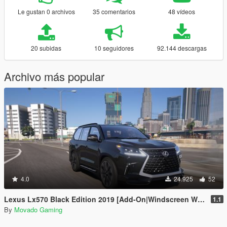
Le gustan 0 archivos
35 comentarios
48 vídeos
20 subidas
10 seguidores
92.144 descargas
Archivo más popular
4.0
24.925
52
Lexus Lx570 Black Edition 2019 [Add-On|Windscreen Wipers VehFuncsV]
1.1
By
Movado Gaming