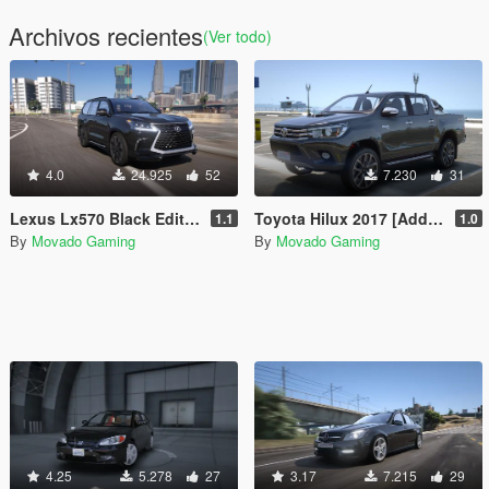
Archivos recientes
(Ver todo)
4.0
24.925
52
7.230
31
Lexus Lx570 Black Edition 2019 [Add-On|Windscreen Wipers VehFuncsV]
Toyota Hilux 2017 [Add-On | Tuning | Extras]
1.1
1.0
By
Movado Gaming
By
Movado Gaming
4.25
5.278
27
3.17
7.215
29