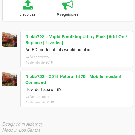
0 subidas
0 seguidores
Nickb722
»
Vapid Sandking Utility Pack [Add-On /
Replace | Liveries]
An FD model of this would be nice.
Ver contexto
15 de julio de 2018
Nickb722
»
2015 Peterbilt 579 - Mobile Incident
Command
How do I spawn it?
Ver contexto
17 de junio de 2018
Designed in Alderney
Made in Los Santos