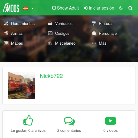
Show Adult
Iniciar sesión
Herramientas
Vehículos
Pinturas
Armas
Códigos
Personaje
Mapas
Misceláneo
Más
Nickb722
Le gustan 0 archivos
2 comentarios
0 vídeos