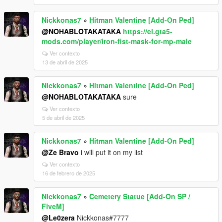
Nickkonas7
»
Hitman Valentine [Add-On Ped]
@NOHABLOTAKATAKA
https://el.gta5-
mods.com/player/iron-fist-mask-for-mp-male
Ver contexto
13 de abril de 2025
Nickkonas7
»
Hitman Valentine [Add-On Ped]
@NOHABLOTAKATAKA
sure
Ver contexto
5 de abril de 2025
Nickkonas7
»
Hitman Valentine [Add-On Ped]
@Ze Bravo
i will put it on my list
Ver contexto
16 de febrero de 2025
Nickkonas7
»
Cemetery Statue [Add-On SP /
FiveM]
@Le0zera
Nickkonas#7777