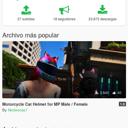
27 subidas
18 seguidores
23.872 descargas
Archivo más popular
3.840
40
Motorcycle Cat Helmet for MP Male / Female
1.0
By
Nickkonas7