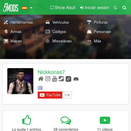
Show Adult
Iniciar sesión
Herramientas
Vehículos
Pinturas
Armas
Códigos
Personaje
Mapas
Misceláneo
Más
Nickkonas7
Le gusta 1 archivo
58 comentarios
11 vídeos