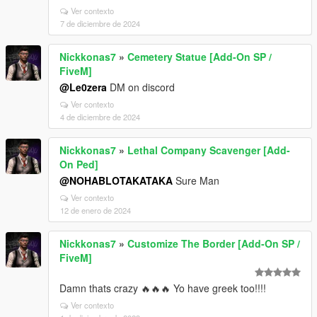
Ver contexto
7 de diciembre de 2024
Nickkonas7
»
Cemetery Statue [Add-On SP /
FiveM]
@Le0zera
DM on discord
Ver contexto
4 de diciembre de 2024
Nickkonas7
»
Lethal Company Scavenger [Add-
On Ped]
@NOHABLOTAKATAKA
Sure Man
Ver contexto
12 de enero de 2024
Nickkonas7
»
Customize The Border [Add-On SP /
FiveM]
Damn thats crazy 🔥🔥🔥 Yo have greek too!!!!
Ver contexto