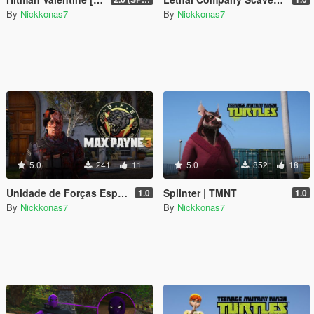
By
Nickkonas7
By
Nickkonas7
5.0
241
11
5.0
852
18
Unidade de Forças Especiais (U.F.E.) Soldier from Maxpayne 3 [Add-On Ped]
Splinter | TMNT
1.0
1.0
By
Nickkonas7
By
Nickkonas7