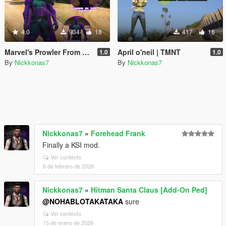
4.0
934
18
417
18
Marvel's Prowler From Fortnite
April o'neil | TMNT
1.0
1.0
By
Nickkonas7
By
Nickkonas7
Nickkonas7
»
Forehead Frank
Finally a KSI mod.
Ver contexto
6 de febrero de 2026
Nickkonas7
»
Hitman Santa Claus [Add-On Ped]
@NOHABLOTAKATAKA
sure
Ver contexto
15 de enero de 2026