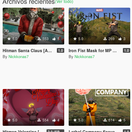
Archivos recientes
(Ver todo)
5.0
553
5
5.0
269
3
Hitman Santa Claus [Add-On Ped]
Iron Fist Mask for MP Male
1.0
1.0
By
Nickkonas7
By
Nickkonas7
5.0
554
4
5.0
614
5
Hitman Valentine [Add-On Ped]
Lethal Company Scavenger [Add-On Ped]
2.0 (SP Fix)
1.0