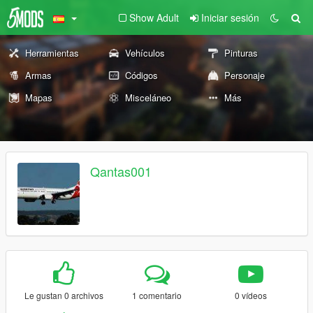
Show Adult
Iniciar sesión
Herramientas
Vehículos
Pinturas
Armas
Códigos
Personaje
Mapas
Misceláneo
Más
Qantas001
Le gustan 0 archivos
1 comentario
0 vídeos