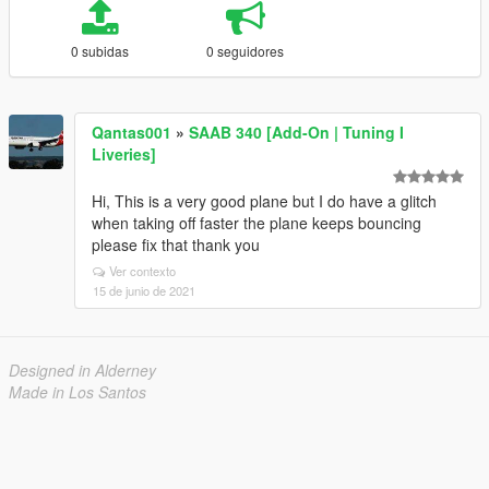
0 subidas
0 seguidores
Qantas001
»
SAAB 340 [Add-On | Tuning I
Liveries]
Hi, This is a very good plane but I do have a glitch
when taking off faster the plane keeps bouncing
please fix that thank you
Ver contexto
15 de junio de 2021
Designed in Alderney
Made in Los Santos