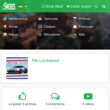
Show Adult
Iniciar sesión
Herramientas
Vehículos
Pinturas
Armas
Códigos
Personaje
Mapas
Misceláneo
Más
Rik Lockwood
Le gustan 5 archivos
5 comentarios
0 vídeos