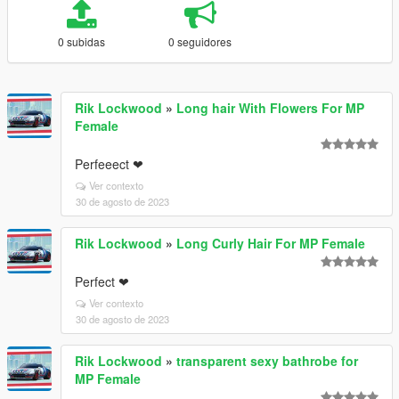
0 subidas
0 seguidores
Rik Lockwood
»
Long hair With Flowers For MP
Female
Perfeeect ❤
Ver contexto
30 de agosto de 2023
Rik Lockwood
»
Long Curly Hair For MP Female
Perfect ❤
Ver contexto
30 de agosto de 2023
Rik Lockwood
»
transparent sexy bathrobe for
MP Female