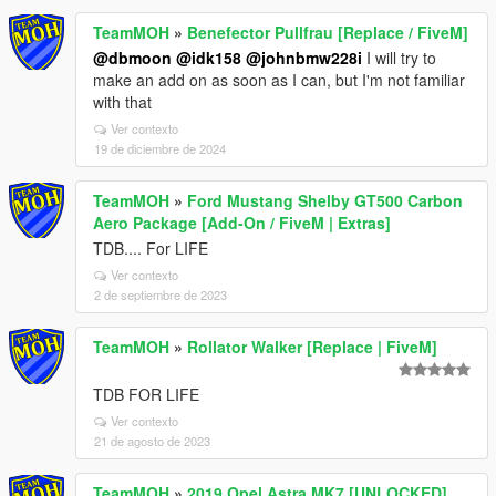
TeamMOH
»
Benefector Pullfrau [Replace / FiveM]
@dbmoon
@idk158
@johnbmw228i
I will try to
make an add on as soon as I can, but I'm not familiar
with that
Ver contexto
19 de diciembre de 2024
TeamMOH
»
Ford Mustang Shelby GT500 Carbon
Aero Package [Add-On / FiveM | Extras]
TDB.... For LIFE
Ver contexto
2 de septiembre de 2023
TeamMOH
»
Rollator Walker [Replace | FiveM]
TDB FOR LIFE
Ver contexto
21 de agosto de 2023
TeamMOH
»
2019 Opel Astra MK7 [UNLOCKED]