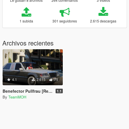
Le gustan 8 archivos
264 comentarios
3 vídeos
1 subida
301 seguidores
2.615 descargas
Archivos recientes
4.1
2.615
75
Benefector Pullfrau [Replace / FiveM]
1.1
By
TeamMOH