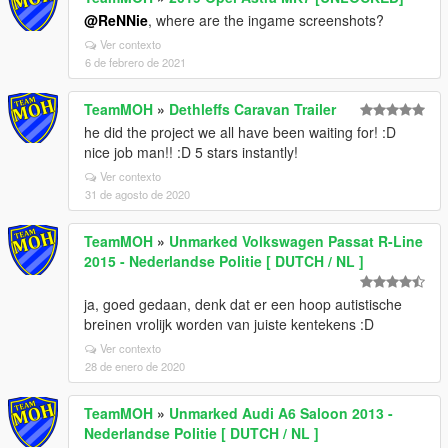
@ReNNie
, where are the ingame screenshots?
Ver contexto
6 de febrero de 2021
TeamMOH
»
Dethleffs Caravan Trailer
he did the project we all have been waiting for! :D
nice job man!! :D 5 stars instantly!
Ver contexto
31 de agosto de 2020
TeamMOH
»
Unmarked Volkswagen Passat R-Line
2015 - Nederlandse Politie [ DUTCH / NL ]
ja, goed gedaan, denk dat er een hoop autistische
breinen vrolijk worden van juiste kentekens :D
Ver contexto
28 de enero de 2020
TeamMOH
»
Unmarked Audi A6 Saloon 2013 -
Nederlandse Politie [ DUTCH / NL ]