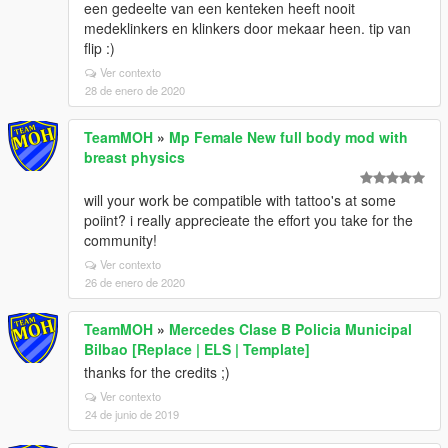
een gedeelte van een kenteken heeft nooit
medeklinkers en klinkers door mekaar heen. tip van
flip :)
Ver contexto
28 de enero de 2020
TeamMOH
»
Mp Female New full body mod with
breast physics
will your work be compatible with tattoo's at some
poiint? i really apprecieate the effort you take for the
community!
Ver contexto
26 de enero de 2020
TeamMOH
»
Mercedes Clase B Policia Municipal
Bilbao [Replace | ELS | Template]
thanks for the credits ;)
Ver contexto
24 de junio de 2019