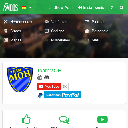
Show Adult
Iniciar sesión
Herramientas
Vehículos
Pinturas
Armas
Códigos
Personaje
Mapas
Misceláneo
Más
TeamMOH
Donar con