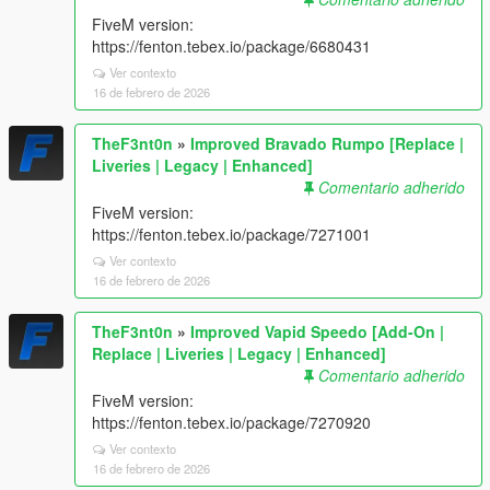
FiveM version:
https://fenton.tebex.io/package/6680431
Ver contexto
16 de febrero de 2026
TheF3nt0n
»
Improved Bravado Rumpo [Replace |
Liveries | Legacy | Enhanced]
Comentario adherido
FiveM version:
https://fenton.tebex.io/package/7271001
Ver contexto
16 de febrero de 2026
TheF3nt0n
»
Improved Vapid Speedo [Add-On |
Replace | Liveries | Legacy | Enhanced]
Comentario adherido
FiveM version:
https://fenton.tebex.io/package/7270920
Ver contexto
16 de febrero de 2026