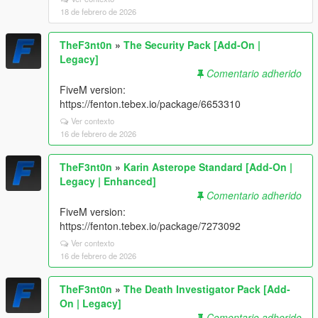
18 de febrero de 2026
TheF3nt0n
»
The Security Pack [Add-On |
Legacy]
Comentario adherido
FiveM version:
https://fenton.tebex.io/package/6653310
Ver contexto
16 de febrero de 2026
TheF3nt0n
»
Karin Asterope Standard [Add-On |
Legacy | Enhanced]
Comentario adherido
FiveM version:
https://fenton.tebex.io/package/7273092
Ver contexto
16 de febrero de 2026
TheF3nt0n
»
The Death Investigator Pack [Add-
On | Legacy]
Comentario adherido