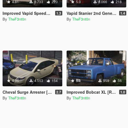
4.81
8.733
220
5.0
8.066
218
Improved Vapid Speedo [Add-On | Replace | Liveries | Legacy | Enhanced]
Vapid Stanier 2nd Generation [Add-On | Legacy | Enhanced]
1.3
1.4
By
TheF3nt0n
By
TheF3nt0n
4.95
4.553
154
5.0
959
56
Cheval Surge Arrester [Add-On | Legacy | Enhanced]
Improved Bobcat XL [Replace | Legacy | Enhanced]
2.7
1.0
By
TheF3nt0n
By
TheF3nt0n