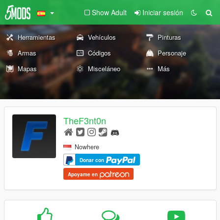
Show Adult
Iniciar sesión
Herramientas
Vehículos
Pinturas
Armas
Códigos
Personaje
Mapas
Misceláneo
Más
TheF3nt0n
Nowhere
Donar con
Apoyame en