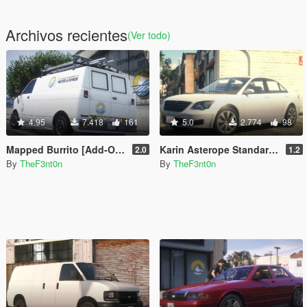
Archivos recientes
(Ver todo)
4.95
7.418
161
5.0
2.774
98
Mapped Burrito [Add-On | Replace | Liveries | Template | Legacy | Enhanced]
Karin Asterope Standard [Add-On | Legacy | Enhanced]
2.0
1.2
By
TheF3nt0n
By
TheF3nt0n