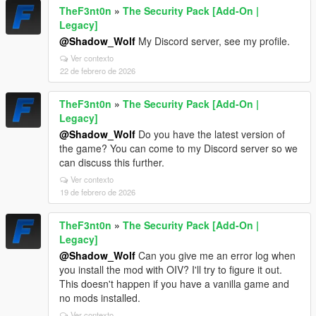
TheF3nt0n
»
The Security Pack [Add-On |
Legacy]
@Shadow_Wolf
My Discord server, see my profile.
Ver contexto
22 de febrero de 2026
TheF3nt0n
»
The Security Pack [Add-On |
Legacy]
@Shadow_Wolf
Do you have the latest version of
the game? You can come to my Discord server so we
can discuss this further.
Ver contexto
19 de febrero de 2026
TheF3nt0n
»
The Security Pack [Add-On |
Legacy]
@Shadow_Wolf
Can you give me an error log when
you install the mod with OIV? I'll try to figure it out.
This doesn't happen if you have a vanilla game and
no mods installed.
Ver contexto