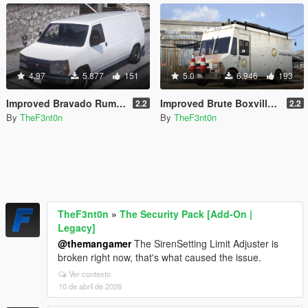
4.97
5.877
151
5.0
6.946
193
Improved Bravado Rumpo [Replace | Liveries | Legacy | Enhanced]
Improved Brute Boxville [Replace | Liveries | Legacy | Enhanced]
2.2
2.2
By
TheF3nt0n
By
TheF3nt0n
TheF3nt0n
»
The Security Pack [Add-On |
Legacy]
@themangamer
The SirenSetting Limit Adjuster is
broken right now, that's what caused the issue.
Ver contexto
10 de abril de 2026