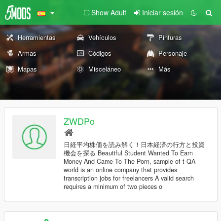
Show Adult
Iniciar sesión
Herramientas
Vehículos
Pinturas
Armas
Códigos
Personaje
Mapas
Misceláneo
Más
ZWDPo
日経平均株価を読み解く！日本経済の行方と投資
機会を探る Beautiful Student Wanted To Earn
Money And Came To The Porn, sample of t QA
world is an online company that provides
transcription jobs for freelancers A valid search
requires a minimum of two pieces o