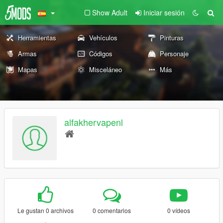
Show Adult
Iniciar sesión
Herramientas
Vehículos
Pinturas
Armas
Códigos
Personaje
Mapas
Misceláneo
Más
alfakhervapenl
Le gustan 0 archivos
0 comentarios
0 vídeos