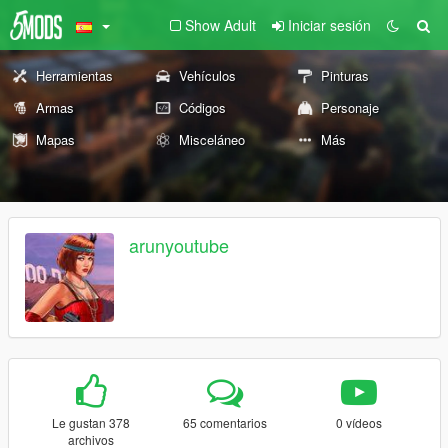
Show Adult
Iniciar sesión
Herramientas
Vehículos
Pinturas
Armas
Códigos
Personaje
Mapas
Misceláneo
Más
arunyoutube
Le gustan 378
65 comentarios
0 vídeos
archivos