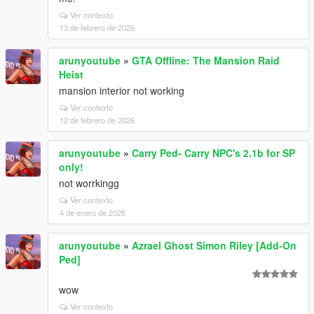
Ver contexto
13 de febrero de 2026
arunyoutube
»
GTA Offline: The Mansion Raid
Heist
mansion interior not working
Ver contexto
12 de febrero de 2026
arunyoutube
»
Carry Ped- Carry NPC's 2.1b for SP
only!
not worrkingg
Ver contexto
4 de enero de 2026
arunyoutube
»
Azrael Ghost Simon Riley [Add-On
Ped]
wow
Ver contexto