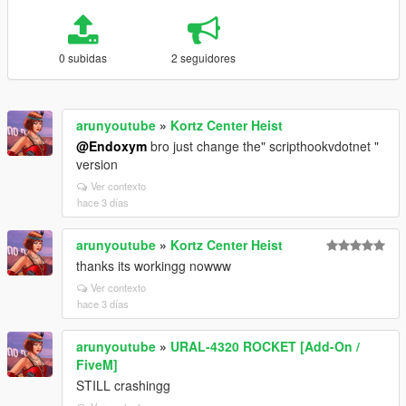
0 subidas
2 seguidores
arunyoutube
»
Kortz Center Heist
@Endoxym
bro just change the" scripthookvdotnet "
version
Ver contexto
hace 3 días
arunyoutube
»
Kortz Center Heist
thanks its workingg nowww
Ver contexto
hace 3 días
arunyoutube
»
URAL-4320 ROCKET [Add-On /
FiveM]
STILL crashingg