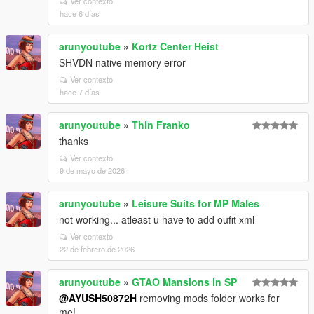
Ver contexto
hace 6 días
arunyoutube
»
Kortz Center Heist
SHVDN native memory error
Ver contexto
hace 7 días
arunyoutube
»
Thin Franko
thanks
Ver contexto
9 de mayo de 2026
arunyoutube
»
Leisure Suits for MP Males
not working... atleast u have to add oufit xml
Ver contexto
22 de febrero de 2026
arunyoutube
»
GTAO Mansions in SP
@AYUSH50872H
removing mods folder works for
me!