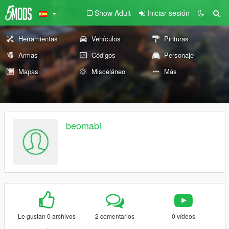
Show Adult
Iniciar sesión
Herramientas
Vehículos
Pinturas
Armas
Códigos
Personaje
Mapas
Misceláneo
Más
beomabi
Le gustan 0 archivos
2 comentarios
0 vídeos