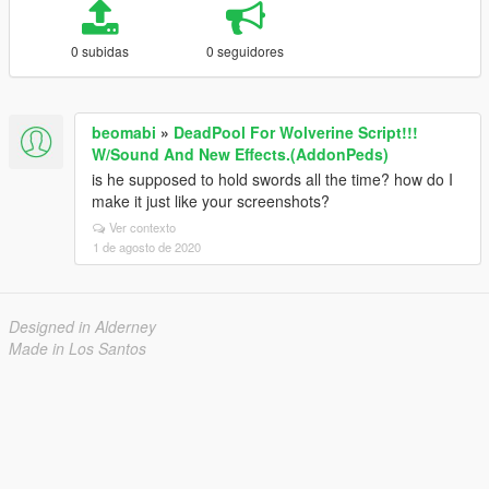
0 subidas
0 seguidores
beomabi
»
DeadPool For Wolverine Script!!!
W/Sound And New Effects.(AddonPeds)
is he supposed to hold swords all the time? how do I
make it just like your screenshots?
Ver contexto
1 de agosto de 2020
Designed in Alderney
Made in Los Santos