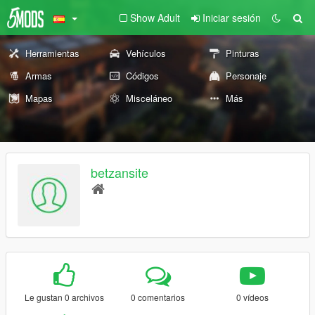
Show Adult
Iniciar sesión
Herramientas
Vehículos
Pinturas
Armas
Códigos
Personaje
Mapas
Misceláneo
Más
betzansite
Le gustan 0 archivos
0 comentarios
0 vídeos