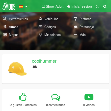
Show Adult
Iniciar sesión
Herramientas
Vehículos
Pinturas
Armas
Códigos
Personaje
Mapas
Misceláneo
Más
coolhummer
Le gustan 0 archivos
0 comentarios
0 vídeos