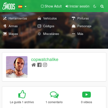
Show Adult
Iniciar sesión
Herramientas
Vehículos
Pinturas
Armas
Códigos
Personaje
Mapas
Misceláneo
Más
copwatchalike
Le gusta 1 archivo
1 comentario
0 vídeos