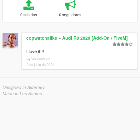
0 subidas
0 seguidores
copwatchalike
»
Audi R8 2020 [Add-On / FiveM]
I love it!!!
Ver contexto
2 de junio de 2021
Designed in Alderney
Made in Los Santos