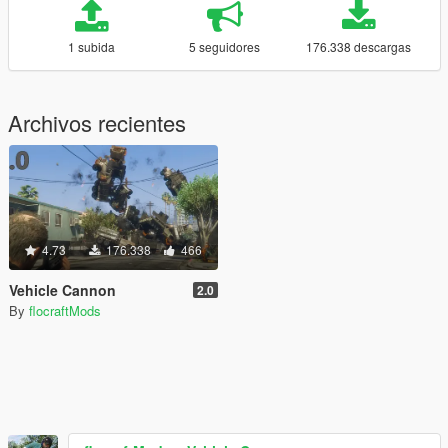
1 subida
5 seguidores
176.338 descargas
Archivos recientes
4.73
176.338
466
Vehicle Cannon
2.0
By
flocraftMods