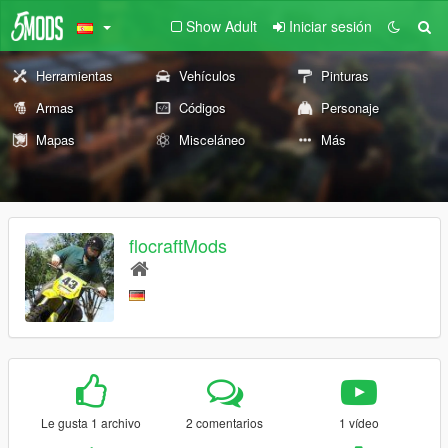
Show Adult
Iniciar sesión
Herramientas
Vehículos
Pinturas
Armas
Códigos
Personaje
Mapas
Misceláneo
Más
flocraftMods
Le gusta 1 archivo
2 comentarios
1 vídeo