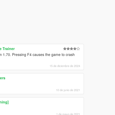
 Trainer
on 1.70. Pressing F4 causes the game to crash
15 de diciembre de 2024
ers
10 de junio de 2021
ning]
1 de mayo de 2021