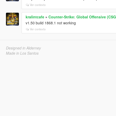
Ver contexto
kralintcafe
»
Counter-Strike: Global Offensive (CSG
v1.50 build 1868.1 not working
Ver contexto
Designed in Alderney
Made in Los Santos