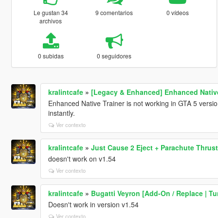
Le gustan 34
9 comentarios
0 vídeos
archivos
0 subidas
0 seguidores
kralintcafe
»
[Legacy & Enhanced] Enhanced Native
Enhanced Native Trainer is not working in GTA 5 versi
instantly.
Ver contexto
kralintcafe
»
Just Cause 2 Eject + Parachute Thrust
doesn't work on v1.54
Ver contexto
kralintcafe
»
Bugatti Veyron [Add-On / Replace | Tu
Doesn't work in version v1.54
Ver contexto