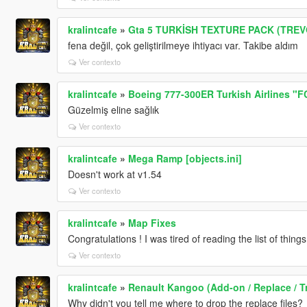
kralintcafe
»
Gta 5 TURKİSH TEXTURE PACK (TREV
fena değil, çok geliştirilmeye ihtiyacı var. Takibe aldım
Ver contexto
kralintcafe
»
Boeing 777-300ER Turkish Airlines "F
Güzelmiş eline sağlık
Ver contexto
kralintcafe
»
Mega Ramp [objects.ini]
Doesn't work at v1.54
Ver contexto
kralintcafe
»
Map Fixes
Congratulations ! I was tired of reading the list of thing
Ver contexto
kralintcafe
»
Renault Kangoo (Add-on / Replace / Tra
Why didn't you tell me where to drop the replace files?