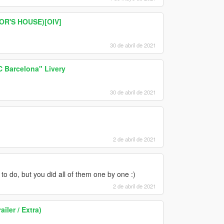
OR'S HOUSE)[OIV]
30 de abril de 2021
C Barcelona" Livery
30 de abril de 2021
2 de abril de 2021
s to do, but you did all of them one by one :)
2 de abril de 2021
iler / Extra)