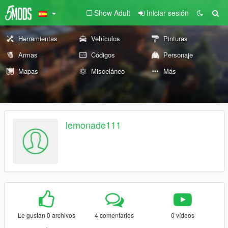
Show Adult
Iniciar sesión
Herramientas
Vehículos
Pinturas
Armas
Códigos
Personaje
Mapas
Misceláneo
Más
lemonade111
Le gustan 0 archivos
4 comentarios
0 vídeos