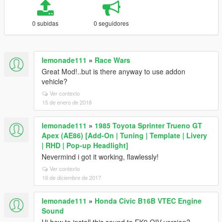
0 subidas
0 seguidores
lemonade111
»
Race Wars
Great Mod!..but is there anyway to use addon
vehicle?
Ver contexto
15 de enero de 2018
lemonade111
»
1985 Toyota Sprinter Trueno GT
Apex (AE86) [Add-On | Tuning | Template | Livery
| RHD | Pop-up Headlight]
Nevermind i got it working, flawlessly!
Ver contexto
16 de diciembre de 2017
lemonade111
»
Honda Civic B16B VTEC Engine
Sound