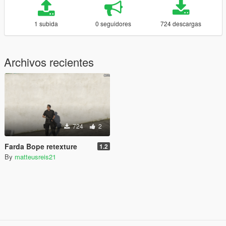
1 subida
0 seguidores
724 descargas
Archivos recientes
724
2
Farda Bope retexture
1.2
By
matteusreis21