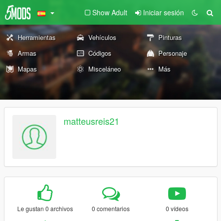
Show Adult
Iniciar sesión
Herramientas
Vehículos
Pinturas
Armas
Códigos
Personaje
Mapas
Misceláneo
Más
matteusreis21
Le gustan 0 archivos
0 comentarios
0 vídeos