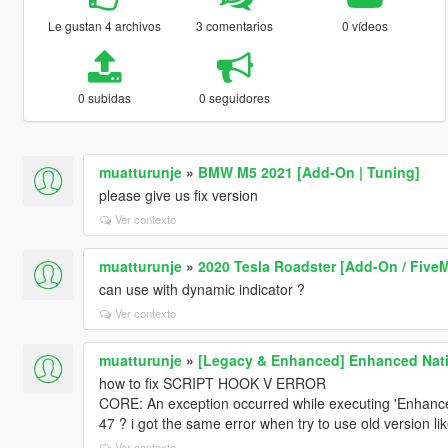
Le gustan 4 archivos
3 comentarios
0 vídeos
0 subidas
0 seguidores
muatturunje
»
BMW M5 2021 [Add-On | Tuning]
please give us fix version
Ver contexto
muatturunje
»
2020 Tesla Roadster [Add-On / FiveM 
can use with dynamic indicator ?
Ver contexto
muatturunje
»
[Legacy & Enhanced] Enhanced Nati
how to fix SCRIPT HOOK V ERROR
CORE: An exception occurred while executing 'Enhanc
47 ? i got the same error when try to use old version li
Ver contexto