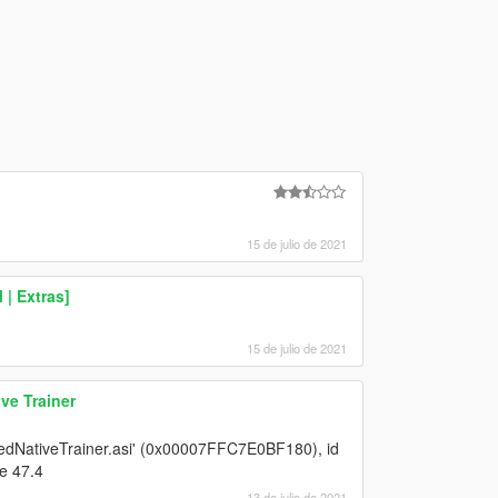
15 de julio de 2021
| Extras]
15 de julio de 2021
ve Trainer
edNativeTrainer.asi' (0x00007FFC7E0BF180), id
ke 47.4
13 de julio de 2021