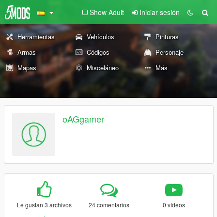
Show Adult
Iniciar sesión
Herramientas
Vehículos
Pinturas
Armas
Códigos
Personaje
Mapas
Misceláneo
Más
oAGgamer
Le gustan 3 archivos
24 comentarios
0 vídeos