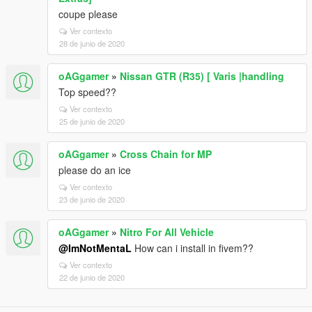
coupe please
Ver contexto
28 de junio de 2020
oAGgamer
»
Nissan GTR (R35) [ Varis |handling
Top speed??
Ver contexto
25 de junio de 2020
oAGgamer
»
Cross Chain for MP
please do an ice
Ver contexto
23 de junio de 2020
oAGgamer
»
Nitro For All Vehicle
@ImNotMentaL
How can i install in fivem??
Ver contexto
22 de junio de 2020