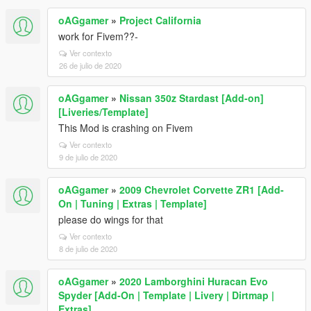
oAGgamer
»
Project California
work for Fivem??-
Ver contexto
26 de julio de 2020
oAGgamer
»
Nissan 350z Stardast [Add-on]
[Liveries/Template]
This Mod is crashing on Fivem
Ver contexto
9 de julio de 2020
oAGgamer
»
2009 Chevrolet Corvette ZR1 [Add-
On | Tuning | Extras | Template]
please do wings for that
Ver contexto
8 de julio de 2020
oAGgamer
»
2020 Lamborghini Huracan Evo
Spyder [Add-On | Template | Livery | Dirtmap |
Extras]