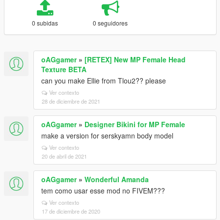
0 subidas
0 seguidores
oAGgamer
»
[RETEX] New MP Female Head
Texture BETA
can you make Ellie from Tlou2?? please
Ver contexto
28 de diciembre de 2021
oAGgamer
»
Designer Bikini for MP Female
make a version for serskyamn body model
Ver contexto
20 de abril de 2021
oAGgamer
»
Wonderful Amanda
tem como usar esse mod no FIVEM???
Ver contexto
17 de diciembre de 2020