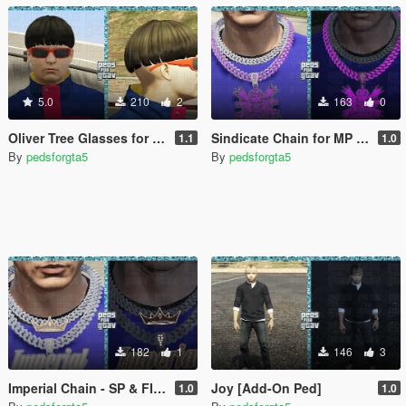
5.0
210
2
163
0
Oliver Tree Glasses for MP Male
Sindicate Chain for MP Male
1.1
1.0
By
pedsforgta5
By
pedsforgta5
182
1
146
3
Imperial Chain - SP & FIVEM - MP Male
Joy [Add-On Ped]
1.0
1.0