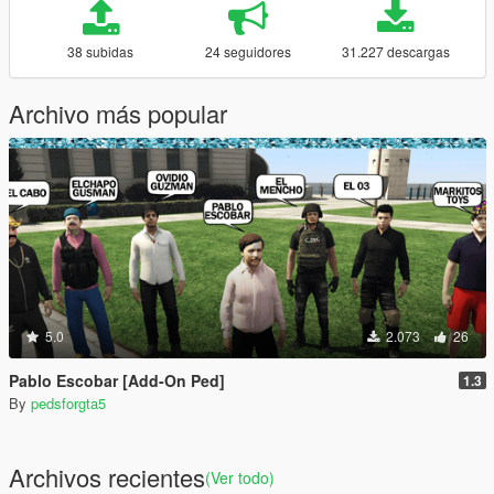
38 subidas
24 seguidores
31.227 descargas
Archivo más popular
5.0
2.073
26
Pablo Escobar [Add-On Ped]
1.3
By
pedsforgta5
Archivos recientes
(Ver todo)