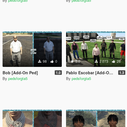
By
pedsforgta5
By
pedsforgta5
98
0
5.0
2.073
26
Bob [Add-On Ped]
Pablo Escobar [Add-On Ped]
1.0
1.3
By
pedsforgta5
By
pedsforgta5