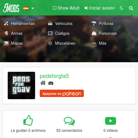
Show Adult
Iniciar sesión
Herramientas
Vehículos
Pinturas
Armas
Códigos
Personaje
Mapas
Misceláneo
Más
pedsforgta5
Apoyame en
Le gustan 0 archivos
52 comentarios
0 vídeos