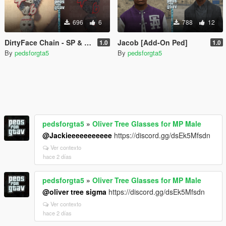
696
6
788
12
DirtyFace Chain - SP & FIVEM - MP Male
Jacob [Add-On Ped]
1.0
1.0
By
pedsforgta5
By
pedsforgta5
pedsforgta5
»
Oliver Tree Glasses for MP Male
@Jackieeeeeeeeeee
https://discord.gg/dsEk5Mfsdn
Ver contexto
hace 2 días
pedsforgta5
»
Oliver Tree Glasses for MP Male
@oliver tree sigma
https://discord.gg/dsEk5Mfsdn
Ver contexto
hace 2 días