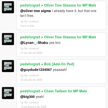
pedsforgta5
»
Oliver Tree Glasses for MP Male
@oliver tree sigma
I already have it, but that one
isn't free.
Ver contexto
hace 6 días
pedsforgta5
»
Oliver Tree Glasses for MP Male
@Lycan-_-Shaku
yes bro
Ver contexto
27 de julio de 2026
pedsforgta5
»
Bob [Add-On Ped]
@guydude1234567
yeaaaah!
Ver contexto
24 de julio de 2026
pedsforgta5
»
Chain Taliban for MP Male
@big300
yeah!
Ver contexto
13 de febrero de 2026