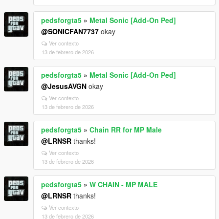
pedsforgta5
»
Metal Sonic [Add-On Ped]
@SONICFAN7737
okay
Ver contexto
13 de febrero de 2026
pedsforgta5
»
Metal Sonic [Add-On Ped]
@JesusAVGN
okay
Ver contexto
13 de febrero de 2026
pedsforgta5
»
Chain RR for MP Male
@LRNSR
thanks!
Ver contexto
13 de febrero de 2026
pedsforgta5
»
W CHAIN - MP MALE
@LRNSR
thanks!
Ver contexto
13 de febrero de 2026