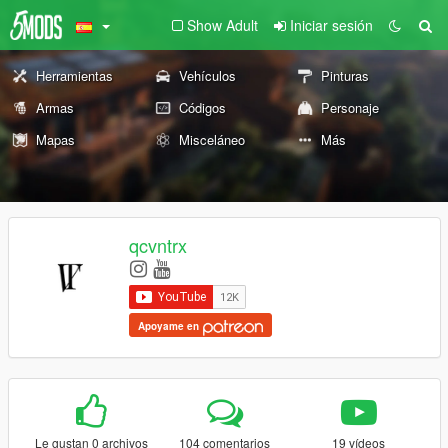
Show Adult
Iniciar sesión
Herramientas
Vehículos
Pinturas
Armas
Códigos
Personaje
Mapas
Misceláneo
Más
qcvntrx
Apoyame en
Le gustan 0 archivos
104 comentarios
19 vídeos