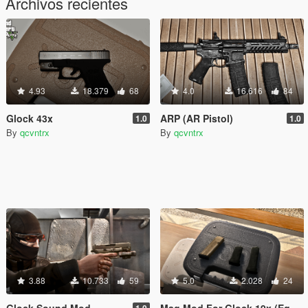
Archivos recientes
4.93
18.379
68
4.0
16.616
84
Glock 43x
ARP (AR Pistol)
1.0
1.0
By
qcvntrx
By
qcvntrx
3.88
10.733
59
5.0
2.028
24