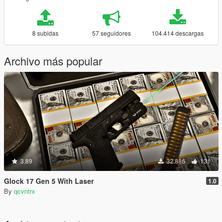
8 subidas
57 seguidores
104.414 descargas
Archivo más popular
3.89
32.886
131
Glock 17 Gen 5 With Laser
1.0
By
qcvntrx