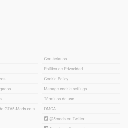
Contáctanos
Política de Privacidad
res
Cookie Policy
rgados
Manage cookie settings
s
Términos de uso
s de GTA5-Mods.com
DMCA
@5mods en Twitter