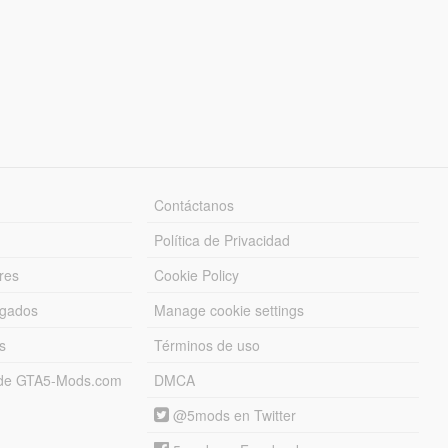
Contáctanos
Política de Privacidad
res
Cookie Policy
rgados
Manage cookie settings
s
Términos de uso
s de GTA5-Mods.com
DMCA
@5mods en Twitter