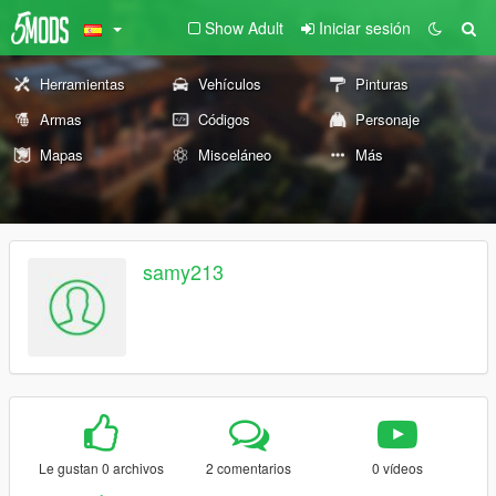
Show Adult
Iniciar sesión
Herramientas
Vehículos
Pinturas
Armas
Códigos
Personaje
Mapas
Misceláneo
Más
samy213
Le gustan 0 archivos
2 comentarios
0 vídeos