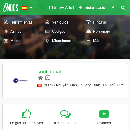
Show Adult
Iniciar sesión
Herramientas
Vehículos
Pinturas
Armas
Códigos
Personaje
Mapas
Misceláneo
Más
sontinphat
1063C Nguyễn Xiển, P. Long Bình, Tp. Thủ Đức
Le gustan 0 archivos
0 comentarios
0 vídeos