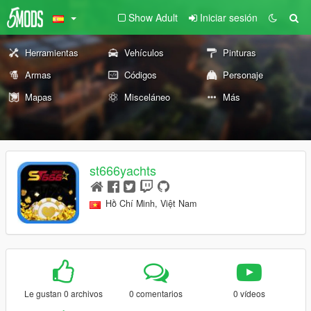
Show Adult
Iniciar sesión
Herramientas
Vehículos
Pinturas
Armas
Códigos
Personaje
Mapas
Misceláneo
Más
st666yachts
Hồ Chí Minh, Việt Nam
Le gustan 0 archivos
0 comentarios
0 vídeos