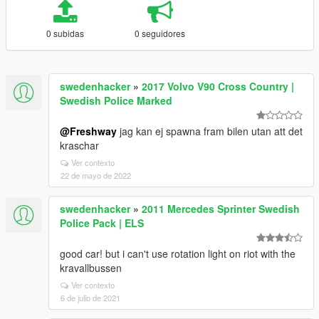
0 subidas
0 seguidores
swedenhacker
»
2017 Volvo V90 Cross Country |
Swedish Police Marked
@Freshway
jag kan ej spawna fram bilen utan att det
kraschar
Ver contexto
22 de mayo de 2022
swedenhacker
»
2011 Mercedes Sprinter Swedish
Police Pack | ELS
good car! but i can't use rotation light on riot with the
kravallbussen
Ver contexto
6 de julio de 2021