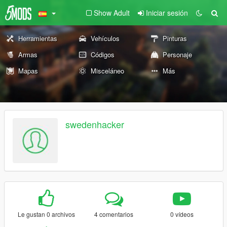
Show Adult
Iniciar sesión
Herramientas
Vehículos
Pinturas
Armas
Códigos
Personaje
Mapas
Misceláneo
Más
swedenhacker
Le gustan 0 archivos
4 comentarios
0 vídeos