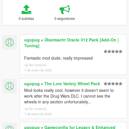
0 subidas
0 seguidores
ugopug
»
Übermacht Oracle V12 Pack [Add-On |
Tuning]
Fantastic mod dude, really impressed
Ver contexto
7 de enero de 2023
ugopug
»
The Lore Variety Wheel Pack
Mod looks really cool, however it doesn't seem to
work after the Drug Wars DLC. I cannot see the
wheels in any section unfortunately...
Ver contexto
7 de enero de 2023
ugopug
»
Gameconfig for Legacy & Enhanced