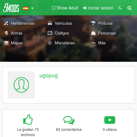
Show Adult
Iniciar sesión
Herramientas
Vehículos
Pinturas
Armas
Códigos
Personaje
Mapas
Misceláneo
Más
ugopug
Le gustan 73
62 comentarios
0 vídeos
archivos