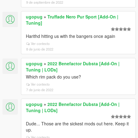
9 de septiembre de 2022
ugopug
»
Truffade Nero Pur Sport [Add-On |
Tuning]
Harithd hitting us with the bangers once again
Ver contexto
8 de junio de 2022
ugopug
»
2022 Benefactor Dubsta [Add-On |
Tuning | LODs]
Which rim pack do you use?
Ver contexto
7 de junio de 2022
ugopug
»
2022 Benefactor Dubsta [Add-On |
Tuning | LODs]
Dude... Those are the sickest mods out here. Keep it
up.
Ver contexto