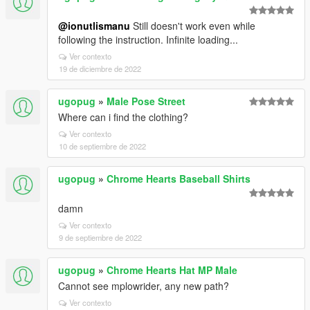
@ionutlismanu
Still doesn't work even while
following the instruction. Infinite loading...
Ver contexto
19 de diciembre de 2022
ugopug
»
Male Pose Street
Where can i find the clothing?
Ver contexto
10 de septiembre de 2022
ugopug
»
Chrome Hearts Baseball Shirts
damn
Ver contexto
9 de septiembre de 2022
ugopug
»
Chrome Hearts Hat MP Male
Cannot see mplowrider, any new path?
Ver contexto