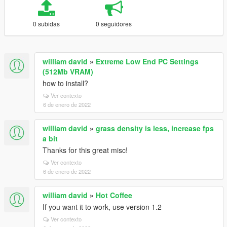
0 subidas
0 seguidores
william david
»
Extreme Low End PC Settings
(512Mb VRAM)
how to install?
Ver contexto
6 de enero de 2022
william david
»
grass density is less, increase fps
a bit
Thanks for this great misc!
Ver contexto
6 de enero de 2022
william david
»
Hot Coffee
If you want it to work, use version 1.2
Ver contexto