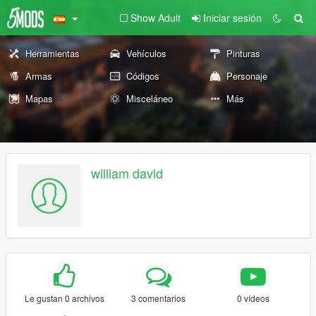
Show Adult
Iniciar sesión
Herramientas
Vehículos
Pinturas
Armas
Códigos
Personaje
Mapas
Misceláneo
Más
william david
Le gustan 0 archivos
3 comentarios
0 vídeos