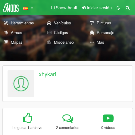
Show Adult
Iniciar sesión
Herramientas
Vehículos
Pinturas
Armas
Códigos
Personaje
Mapas
Misceláneo
Más
xhykari
Le gusta 1 archivo
2 comentarios
0 vídeos