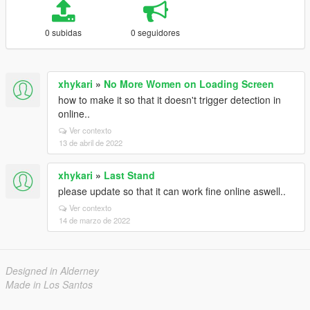
0 subidas
0 seguidores
xhykari
»
No More Women on Loading Screen
how to make it so that it doesn't trigger detection in
online..
Ver contexto
13 de abril de 2022
xhykari
»
Last Stand
please update so that it can work fine online aswell..
Ver contexto
14 de marzo de 2022
Designed in Alderney
Made in Los Santos