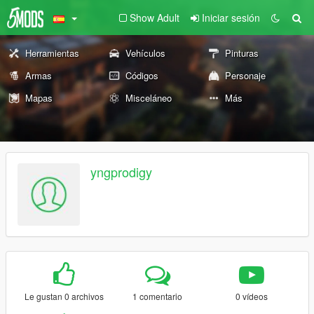
Show Adult
Iniciar sesión
Herramientas
Vehículos
Pinturas
Armas
Códigos
Personaje
Mapas
Misceláneo
Más
yngprodigy
Le gustan 0 archivos
1 comentario
0 vídeos