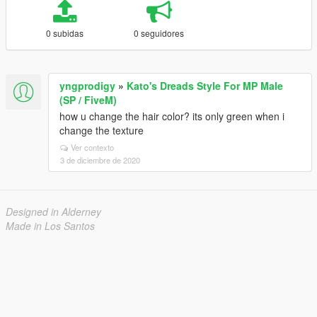
0 subidas
0 seguidores
yngprodigy
»
Kato's Dreads Style For MP Male
(SP / FiveM)
how u change the hair color? its only green when i
change the texture
Ver contexto
3 de diciembre de 2020
Designed in Alderney
Made in Los Santos