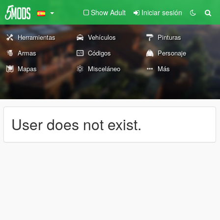
Show Adult
Iniciar sesión
Herramientas
Vehículos
Pinturas
Armas
Códigos
Personaje
Mapas
Misceláneo
Más
User does not exist.