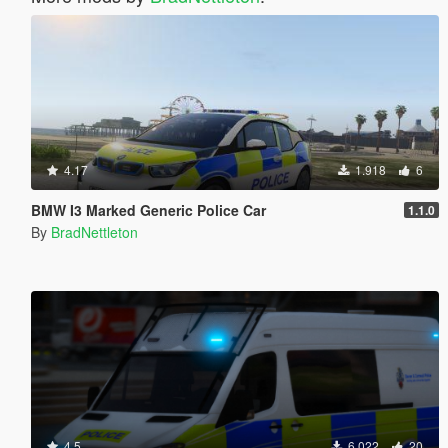
4.17
1.918
6
BMW I3 Marked Generic Police Car
1.1.0
By
BradNettleton
4.5
6.022
20