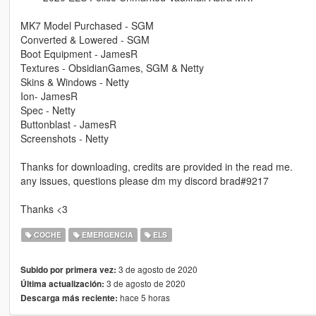
MK7 Model Purchased - SGM
Converted & Lowered - SGM
Boot Equipment - JamesR
Textures - ObsidianGames, SGM & Netty
Skins & Windows - Netty
Ion- JamesR
Spec - Netty
Buttonblast - JamesR
Screenshots - Netty
Thanks for downloading, credits are provided in the read me.
any issues, questions please dm my discord brad#9217
Thanks <3
COCHE
EMERGENCIA
ELS
3 de agosto de 2020
Subido por primera vez:
3 de agosto de 2020
Última actualización:
hace 5 horas
Descarga más reciente: