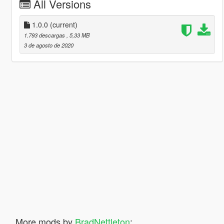
All Versions
1.0.0
(current)
1.793 descargas
, 5,33 MB
3 de agosto de 2020
More mods by
BradNettleton
: