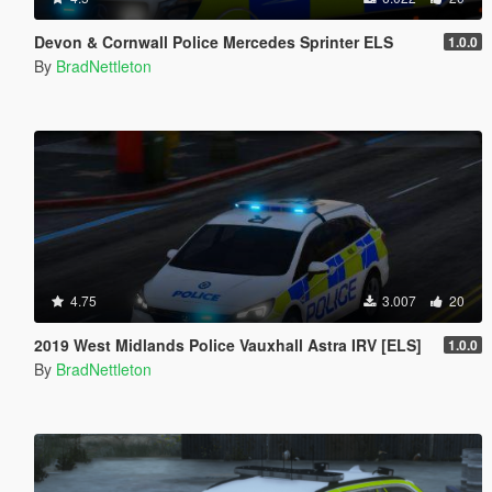
Devon & Cornwall Police Mercedes Sprinter ELS
1.0.0
By
BradNettleton
4.75
3.007
20
2019 West Midlands Police Vauxhall Astra IRV [ELS]
1.0.0
By
BradNettleton