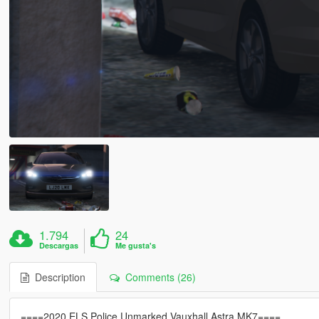
1.794
24
Descargas
Me gusta's
Description
Comments (26)
====2020 ELS Police Unmarked Vauxhall Astra MK7====