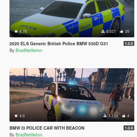
4.75
5.327
26
2020 ELS Generic British Police BMW 530D G31
1.0.0
By
BradNettleton
4.0
1.104
4
BMW I3 POLICE CAR WITH BEACON
1.0.0
By
BradNettleton