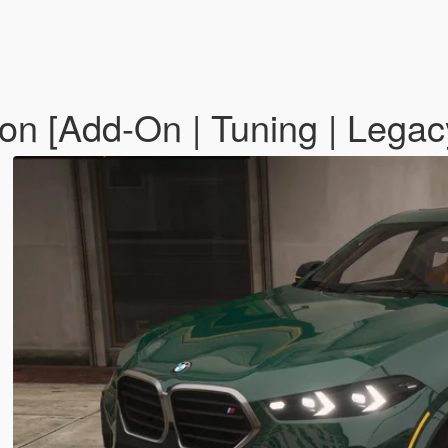
 [Add-On | Tuning | Legac