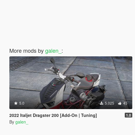
More mods by
galen_
:
5.0
5.025
45
2022 Italjet Dragster 200 [Add-On | Tuning]
1.0
By
galen_