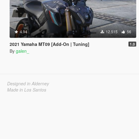
4.94
12.515
56
2021 Yamaha MT09 [Add-On | Tuning]
1.0
By
galen_
Designed in Alderney
Made in Los Santos