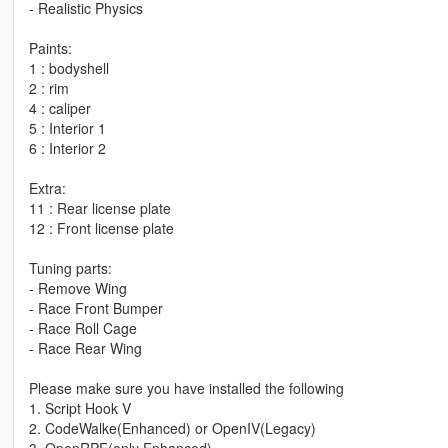
- Realistic Physics
Paints:
1 : bodyshell
2 : rim
4 : caliper
5 : Interior 1
6 : Interior 2
Extra:
11 : Rear license plate
12 : Front license plate
Tuning parts:
- Remove Wing
- Race Front Bumper
- Race Roll Cage
- Race Rear Wing
Please make sure you have installed the following
1. Script Hook V
2. CodeWalke(Enhanced) or OpenIV(Legacy)