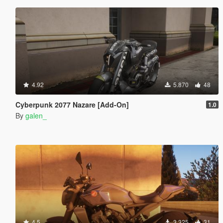
4.92
5.870
48
Cyberpunk 2077 Nazare [Add-On]
1.0
By
galen_
4.5
3.325
31