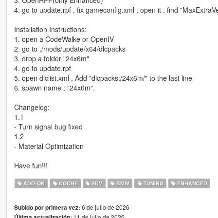
3. OpenRPF(only Enhanced)
4. go to update.rpf , fix gameconfig.xml , open it , find "MaxExtra
Installation Instructions:
1. open a CodeWalke or OpenIV
2. go to ./mods/update/x64/dlcpacks
3. drop a folder "24x6m"
4. go to update.rpf
5. open dlclist.xml , Add "dlcpacks:/24x6m/" to the last line
6. spawn name : "24x6m".
Changelog:
1.1
- Turn signal bug fixed
1.2
- Material Optimization
Have fun!!!
ADD-ON
COCHE
SUV
BMW
TUNING
ENHANCED
6 de julio de 2026
Subido por primera vez:
11 de julio de 2026
Última actualización: