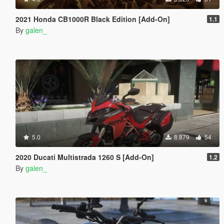
2021 Honda CB1000R Black Edition [Add-On]
1.1
By
galen_
5.0
8.879
54
2020 Ducati Multistrada 1260 S [Add-On]
1.2
By
galen_